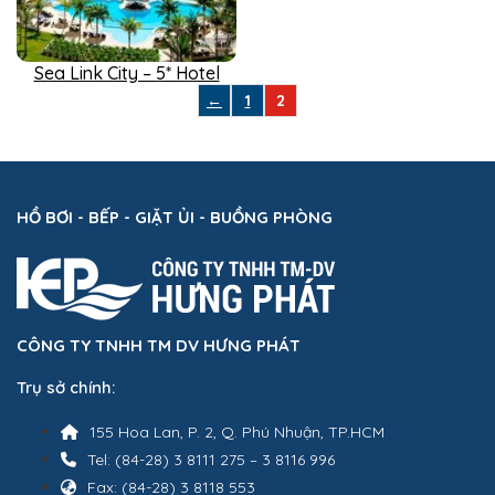
Sea Link City – 5* Hotel
←
1
2
HỒ BƠI - BẾP - GIẶT ỦI - BUỒNG PHÒNG
CÔNG TY TNHH TM DV HƯNG PHÁT
Trụ sở chính:
155 Hoa Lan, P. 2, Q. Phú Nhuận, TP.HCM
Tel: (84-28) 3 8111 275 – 3 8116 996
Fax: (84-28) 3 8118 553