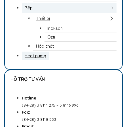
Bếp
Thiết bị
Inoksan
Ozti
Hóa chất
Heat pump
HỖ TRỢ TƯ VẤN
Hotline
(84-28) 3 8111 275 – 3 8116 996
Fax:
(84-28) 3 8118 553
Email: