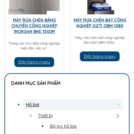
MÁY RỬA CHÉN BĂNG
MÁY RỬA CHÉN BÁT CÔNG
CHUYỀN CÔNG NGHIỆP
NGHIỆP OZTI OBM 1080
INOKSAN BKE 1500R
Máy rửa chén bát công nghiệp
đơn Ozti OBM 1080…
Trong các khu bếp công nghiệp
hiện đại, việc xử…
Đặt hàng ngay
Đặt hàng ngay
DANH MỤC SẢN PHẨM
Hồ bơi
Thiết bị
Bộ lọc hồ bơi