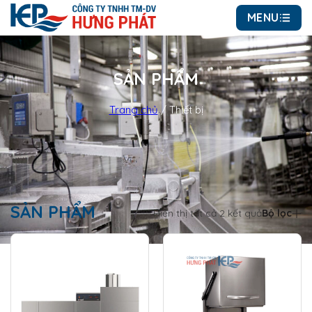
MENU
SẢN PHẨM
Trang chủ
/
Thiết bị
SẢN PHẨM
Hiển thị tất cả 2 kết quả
Bộ lọc