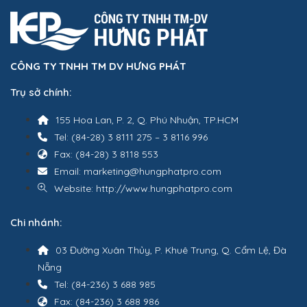
CÔNG TY TNHH TM DV HƯNG PHÁT
Trụ sở chính:
155 Hoa Lan, P. 2, Q. Phú Nhuận, TP.HCM
Tel: (84-28) 3 8111 275 – 3 8116 996
Fax: (84-28) 3 8118 553
Email: marketing@hungphatpro.com
Website: http://www.hungphatpro.com
Chi nhánh:
03 Đường Xuân Thủy, P. Khuê Trung, Q. Cẩm Lệ, Đà
Nẵng
Tel: (84-236) 3 688 985
Fax: (84-236) 3 688 986