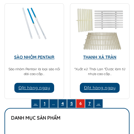
SÀO NHÔM PENTAIR
THANH XẢ TRÀN
Sào nhôm Pentair là loại sào nối
*Xuất xứ: Thái Lan *Được làm từ
dài cao cấp…
nhựa cao cấp…
Đặt hàng ngay
Đặt hàng ngay
←
1
…
4
5
6
7
→
DANH MỤC SẢN PHẨM