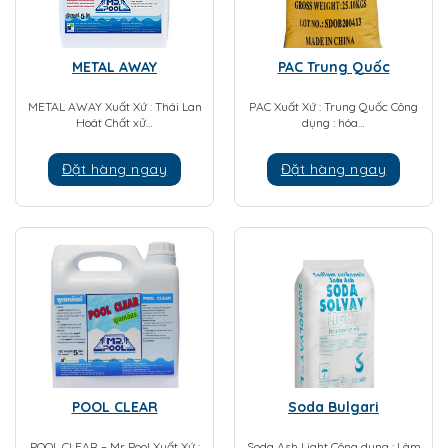
METAL AWAY
PAC Trung Quốc
METAL AWAY Xuất Xứ : Thái Lan
PAC Xuất Xứ : Trung Quốc Công
Hoát Chất xử…
dụng : hóa…
Đặt hàng ngay
Đặt hàng ngay
POOL CLEAR
Soda Bulgari
POOL CLEAR – Mr Pool Xuất Xứ :
Soda Ash Light Công dụng : Làm