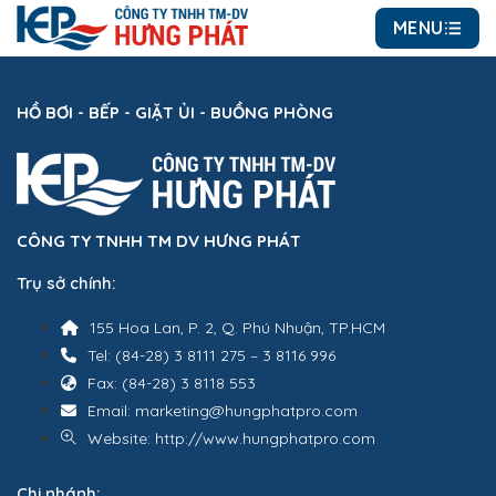
MENU
HỒ BƠI - BẾP - GIẶT ỦI - BUỒNG PHÒNG
CÔNG TY TNHH TM DV HƯNG PHÁT
Trụ sở chính:
155 Hoa Lan, P. 2, Q. Phú Nhuận, TP.HCM
Tel: (84-28) 3 8111 275 – 3 8116 996
Fax: (84-28) 3 8118 553
Email: marketing@hungphatpro.com
Website: http://www.hungphatpro.com
Chi nhánh: