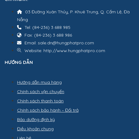
03 Đường Xuân Thủy, P. Khuê Trung, Q. Cẩm Lệ, Đà
Nẵng
Tel: (84-236) 3 688 985
Fax: (84-236) 3 688 986
Email: sale.dn@hungphatpro.com
Website: http://www.hungphatpro.com
HƯỚNG DẪN
Hướng dẫn mua hàng
Chính sách vận chuyển
Chính sách thanh toán
Chính sách bảo hành – Đổi trả
Bảo dưỡng định kỳ
Điều khoản chung
Liên hệ