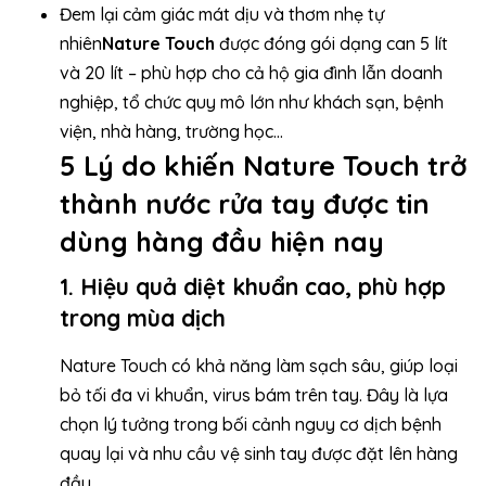
Đem lại cảm giác mát dịu và thơm nhẹ tự
nhiên
Nature Touch
được đóng gói dạng can 5 lít
và 20 lít – phù hợp cho cả hộ gia đình lẫn doanh
nghiệp, tổ chức quy mô lớn như khách sạn, bệnh
viện, nhà hàng, trường học…
5 Lý do khiến Nature Touch trở
thành nước rửa tay được tin
dùng hàng đầu hiện nay
1. Hiệu quả diệt khuẩn cao, phù hợp
trong mùa dịch
Nature Touch có khả năng làm sạch sâu, giúp loại
bỏ tối đa vi khuẩn, virus bám trên tay. Đây là lựa
chọn lý tưởng trong bối cảnh nguy cơ dịch bệnh
quay lại và nhu cầu vệ sinh tay được đặt lên hàng
đầu.