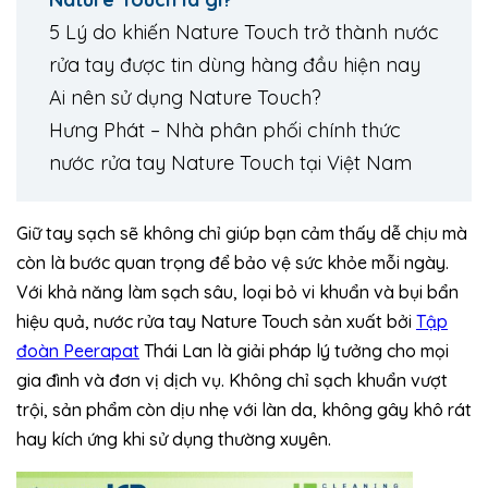
5 Lý do khiến Nature Touch trở thành nước
rửa tay được tin dùng hàng đầu hiện nay
Ai nên sử dụng Nature Touch?
Hưng Phát – Nhà phân phối chính thức
nước rửa tay Nature Touch tại Việt Nam
Giữ tay sạch sẽ không chỉ giúp bạn cảm thấy dễ chịu mà
còn là bước quan trọng để bảo vệ sức khỏe mỗi ngày.
Với khả năng làm sạch sâu, loại bỏ vi khuẩn và bụi bẩn
hiệu quả, nước rửa tay Nature Touch sản xuất bởi
Tập
đoàn Peerapat
Thái Lan là giải pháp lý tưởng cho mọi
gia đình và đơn vị dịch vụ. Không chỉ sạch khuẩn vượt
trội, sản phẩm còn dịu nhẹ với làn da, không gây khô rát
hay kích ứng khi sử dụng thường xuyên.