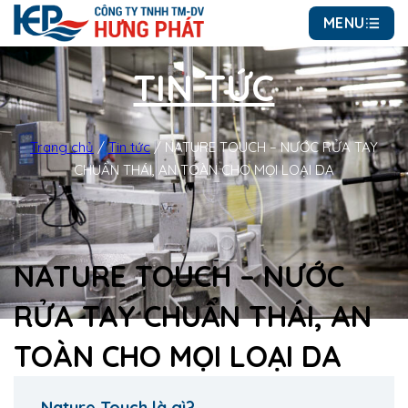
MENU
TIN TỨC
Trang chủ
/
Tin tức
/
NATURE TOUCH – NƯỚC RỬA TAY
CHUẨN THÁI, AN TOÀN CHO MỌI LOẠI DA
NATURE TOUCH – NƯỚC
RỬA TAY CHUẨN THÁI, AN
TOÀN CHO MỌI LOẠI DA
Nature Touch là gì?