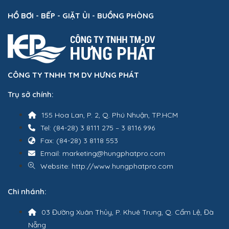
HỒ BƠI - BẾP - GIẶT ỦI - BUỒNG PHÒNG
CÔNG TY TNHH TM DV HƯNG PHÁT
Trụ sở chính:
155 Hoa Lan, P. 2, Q. Phú Nhuận, TP.HCM
Tel: (84-28) 3 8111 275 – 3 8116 996
Fax: (84-28) 3 8118 553
Email: marketing@hungphatpro.com
Website: http://www.hungphatpro.com
Chi nhánh:
03 Đường Xuân Thủy, P. Khuê Trung, Q. Cẩm Lệ, Đà
Nẵng