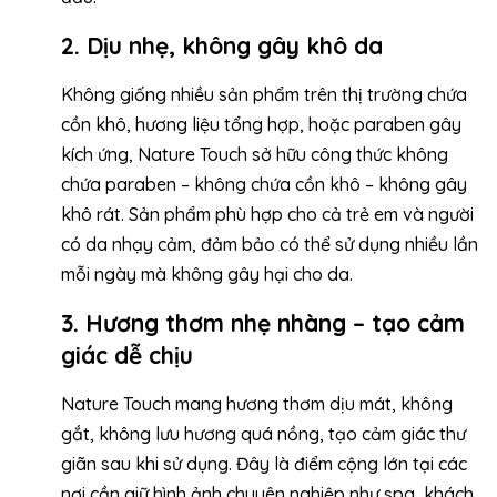
2. Dịu nhẹ, không gây khô da
Không giống nhiều sản phẩm trên thị trường chứa
cồn khô, hương liệu tổng hợp, hoặc paraben gây
kích ứng, Nature Touch sở hữu công thức không
chứa paraben – không chứa cồn khô – không gây
khô rát. Sản phẩm phù hợp cho cả trẻ em và người
có da nhạy cảm, đảm bảo có thể sử dụng nhiều lần
mỗi ngày mà không gây hại cho da.
3. Hương thơm nhẹ nhàng – tạo cảm
giác dễ chịu
Nature Touch mang hương thơm dịu mát, không
gắt, không lưu hương quá nồng, tạo cảm giác thư
giãn sau khi sử dụng. Đây là điểm cộng lớn tại các
nơi cần giữ hình ảnh chuyên nghiệp như spa, khách