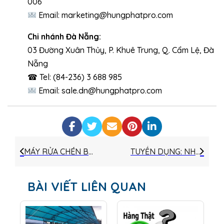
006
Email: marketing@hungphatpro.com
Chi nhánh Đà Nẵng:
03 Đường Xuân Thủy, P. Khuê Trung, Q. Cẩm Lệ, Đà
Nẵng
☎ Tel: (84-236) 3 688 985
Email: sale.dn@hungphatpro.com
MÁY RỬA CHÉN BÁT CÔNG NGHIỆP OZTI OBM 1080 – GIẢI PHÁP RỬA CHÉN TOÀN DIỆN CHO BẾP ĂN CHUYÊN NGHIỆP
TUYỂN DỤNG: NHÂN VIÊN KINH DOANH
BÀI VIẾT LIÊN QUAN