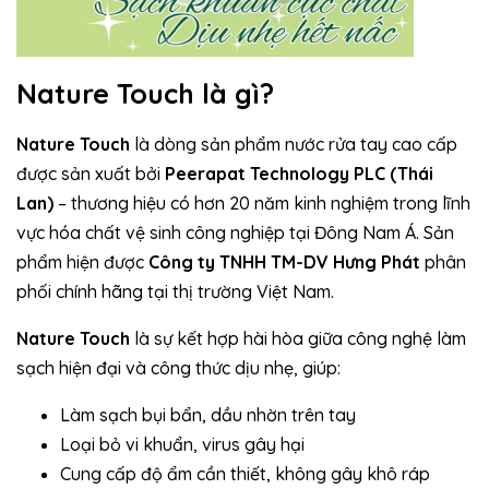
Nature Touch là gì?
Nature Touch
là dòng sản phẩm nước rửa tay cao cấp
được sản xuất bởi
Peerapat Technology PLC (Thái
Lan)
– thương hiệu có hơn 20 năm kinh nghiệm trong lĩnh
vực hóa chất vệ sinh công nghiệp tại Đông Nam Á. Sản
phẩm hiện được
Công ty TNHH TM-DV Hưng Phát
phân
phối chính hãng tại thị trường Việt Nam.
Nature Touch
là sự kết hợp hài hòa giữa công nghệ làm
sạch hiện đại và công thức dịu nhẹ, giúp:
Làm sạch bụi bẩn, dầu nhờn trên tay
Loại bỏ vi khuẩn, virus gây hại
Cung cấp độ ẩm cần thiết, không gây khô ráp