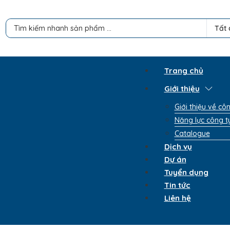
Search ...
Tất 
Trang chủ
Giới thiệu
Giới thiệu về cô
Năng lực công t
Catalogue
Dịch vụ
Dự án
Tuyển dụng
Tin tức
Liên hệ