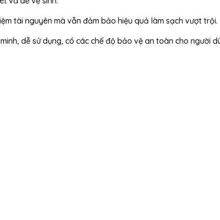
t và dễ vệ sinh.
 kiệm tài nguyên mà vẫn đảm bảo hiệu quả làm sạch vượt trội.
 minh, dễ sử dụng, có các chế độ bảo vệ an toàn cho người d