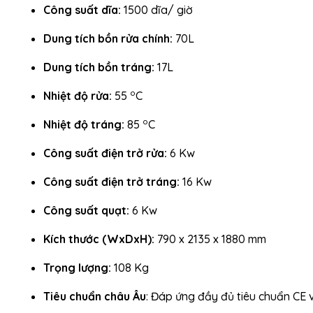
Công suất dĩa:
1500 dĩa/ giờ
Dung tích bồn rửa chính:
70L
Dung tích bồn tráng:
17L
o
Nhiệt độ rửa:
55
C
o
Nhiệt độ tráng:
85
C
Công suất điện trở rửa:
6 Kw
Công suất điện trở tráng:
16 Kw
Công suất quạt:
6 Kw
Kích thước (WxDxH):
790 x 2135 x 1880 mm
Trọng lượng:
108 Kg
Tiêu chuẩn châu Âu
: Đáp ứng đầy đủ tiêu chuẩn CE 