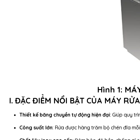
Hình 1: M
I. ĐẶC ĐIỂM NỔI BẬT CỦA MÁY RỬ
Thiết kế băng chuyền tự động hiện đại
: Giúp quy trì
Công suất lớn
: Rửa được hàng trăm bộ chén đĩa mỗi