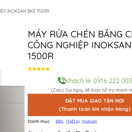
ỆP INOKSAN BKE 1500R
MÁY RỬA CHÉN BĂNG 
CÔNG NGHIỆP INOKSAN
1500R
Đ
ư
Khách lẻ: 0916 222 005
ợ
c
(Zalo) Gọi ngay để được hỗ trợ nhanh n
x
ế
p
ĐẶT MUA GIAO TẬN NƠI
h
(Thanh toán khi nhận hàng)
ạ
n
g
Danh mục:
Bếp
,
Thiết bị
,
Inoksan
0
5
s