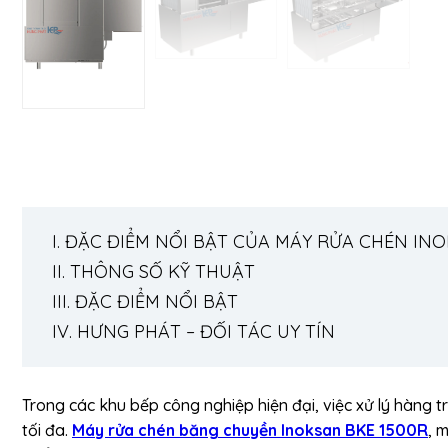
I. ĐẶC ĐIỂM NỔI BẬT CỦA MÁY RỬA CHÉN IN
II. THÔNG SỐ KỸ THUẬT
III. ĐẶC ĐIỂM NỔI BẬT
IV. HƯNG PHÁT – ĐỐI TÁC UY TÍN
Trong các khu bếp công nghiệp hiện đại, việc xử lý hàng tr
tối đa.
Máy rửa chén băng chuyền Inoksan BKE 1500R
, 