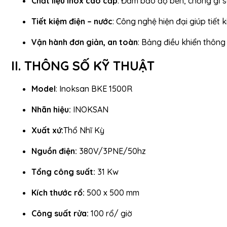
Chất liệu inox cao cấp
: Đảm bảo độ bền, chống gỉ sé
Tiết kiệm điện – nước
: Công nghệ hiện đại giúp tiết
Vận hành đơn giản, an toàn
: Bảng điều khiển thông
II. THÔNG SỐ KỸ THUẬT
Model
: Inoksan BKE 1500R
Nhãn hiệu:
INOKSAN
Xuất xứ:
Thổ Nhĩ Kỳ
Nguồn điện:
380V/3PNE/50hz
Tổng công suất:
31 Kw
Kích thước rổ:
500 x 500 mm
Công suất rửa:
100 rổ/ giờ