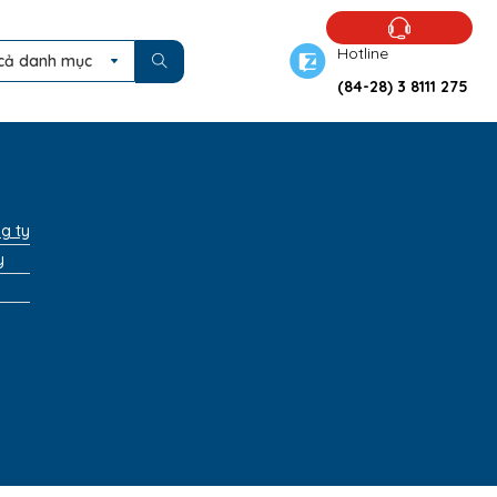
Hotline
cả danh mục
(84-28) 3 8111 275
ng ty
y