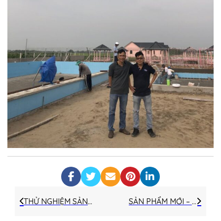
THỬ NGHIỆM SẢN PHẨM HÓA CHẤT HƯNG PHÁT
SẢN PHẨM MỚI – F2000