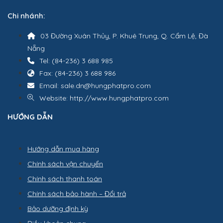
Chi nhánh:
03 Đường Xuân Thủy, P. Khuê Trung, Q. Cẩm Lệ, Đà
Nẵng
Tel: (84-236) 3 688 985
Fax: (84-236) 3 688 986
Email: sale.dn@hungphatpro.com
Website: http://www.hungphatpro.com
HƯỚNG DẪN
Hướng dẫn mua hàng
Chính sách vận chuyển
Chính sách thanh toán
Chính sách bảo hành – Đổi trả
Bảo dưỡng định kỳ