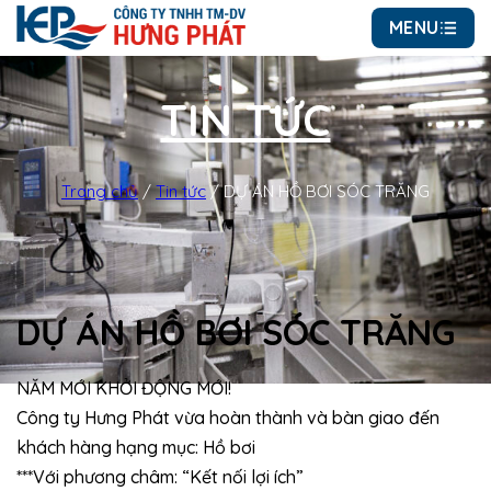
MENU
TIN TỨC
Trang chủ
/
Tin tức
/
DỰ ÁN HỒ BƠI SÓC TRĂNG
DỰ ÁN HỒ BƠI SÓC TRĂNG
NĂM MỚI KHỞI ĐỘNG MỚI!
Công ty Hưng Phát vừa hoàn thành và bàn giao đến
khách hàng hạng mục: Hồ bơi
***Với phương châm: “Kết nối lợi ích”