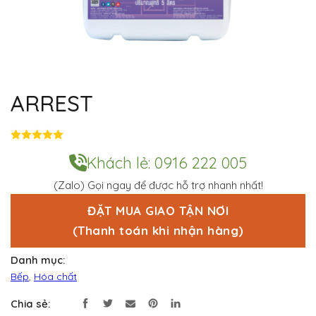
ARREST
Đ
ư
Khách lẻ: 0916 222 005
ợ
c
(Zalo) Gọi ngay để được hỗ trợ nhanh nhất!
x
ế
p
ĐẶT MUA GIAO TẬN NƠI
h
(Thanh toán khi nhận hàng)
ạ
n
g
Danh mục:
0
5
Bếp
,
Hóa chất
s
a
Chia sẻ:
o