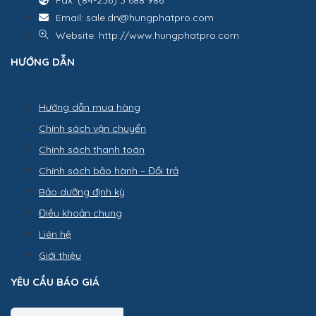
Fax: (84-236) 3 688 986
Email: sale.dn@hungphatpro.com
Website: http://www.hungphatpro.com
HƯỚNG DẪN
Hướng dẫn mua hàng
Chính sách vận chuyển
Chính sách thanh toán
Chính sách bảo hành – Đổi trả
Bảo dưỡng định kỳ
Điều khoản chung
Liên hệ
Giới thiệu
YÊU CẦU BÁO GIÁ