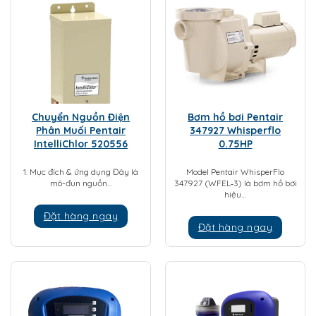
Chuyển Nguồn Điện
Bơm hồ bơi Pentair
Phân Muối Pentair
347927 Whisperflo
IntelliChlor 520556
0.75HP
1. Mục đích & ứng dụng Đây là
Model Pentair WhisperFlo
mô-đun nguồn…
347927 (WFEL‑3) là bơm hồ bơi
hiệu…
Đặt hàng ngay
Đặt hàng ngay