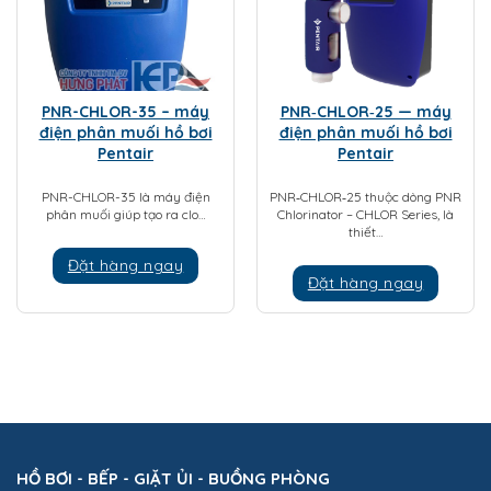
PNR-CHLOR-35 – máy
PNR‑CHLOR‑25 — máy
điện phân muối hồ bơi
điện phân muối hồ bơi
Pentair
Pentair
PNR-CHLOR-35 là máy điện
PNR‑CHLOR‑25 thuộc dòng PNR
phân muối giúp tạo ra clo…
Chlorinator – CHLOR Series, là
thiết…
Đặt hàng ngay
Đặt hàng ngay
HỒ BƠI - BẾP - GIẶT ỦI - BUỒNG PHÒNG