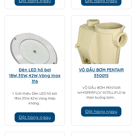
Đặt hàng ngay
Đặt hàng ngay
Đèn LED hồ bơi
VỎ ĐẦU BƠM PENTAIR
18W,35W,42W,Vòng Inox
350015
316
VỎ ĐẦU BƠM PENTAIR
WHISPERFLO/ INTELLIFLO là
1. Giới thiệu Đèn LED hồ bơi
thân buồng bơm…
18W,35W,42W,Vòng thép
không…
Đặt hàng ngay
Đặt hàng ngay