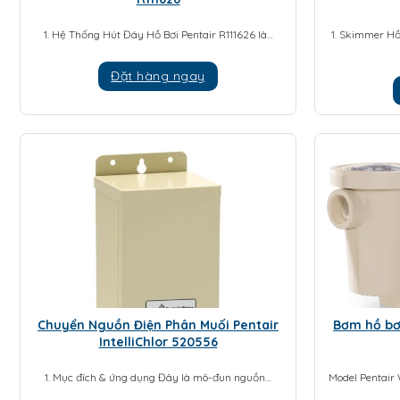
1. Hệ Thống Hút Đáy Hồ Bơi Pentair R111626 là…
1. Skimmer Hồ
Đặt hàng ngay
Chuyển Nguồn Điện Phân Muối Pentair
Bơm hồ bơi
IntelliChlor 520556
1. Mục đích & ứng dụng Đây là mô-đun nguồn…
Model Pentair