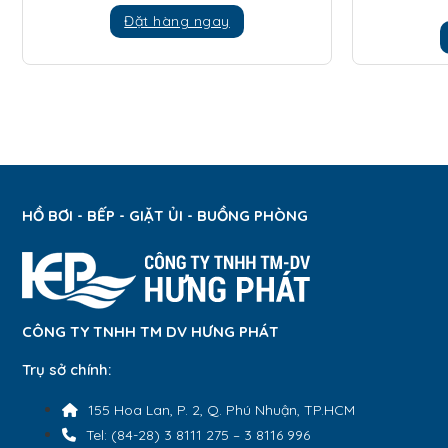
Đặt hàng ngay
HỒ BƠI - BẾP - GIẶT ỦI - BUỒNG PHÒNG
CÔNG TY TNHH TM DV HƯNG PHÁT
Trụ sở chính:
155 Hoa Lan, P. 2, Q. Phú Nhuận, TP.HCM
Tel: (84-28) 3 8111 275 – 3 8116 996