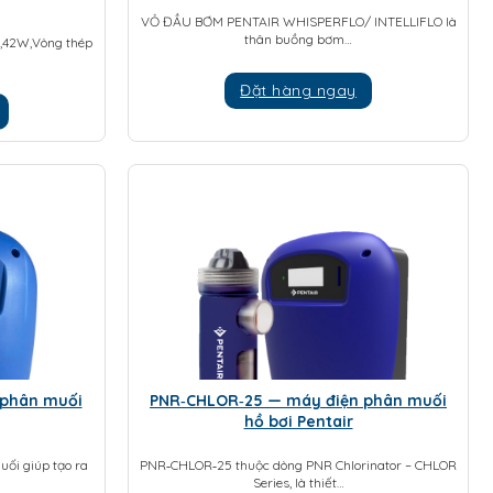
VỎ ĐẦU BƠM PENTAIR WHISPERFLO/ INTELLIFLO là
thân buồng bơm…
W,42W,Vòng thép
Đặt hàng ngay
 phân muối
PNR‑CHLOR‑25 — máy điện phân muối
hồ bơi Pentair
ối giúp tạo ra
PNR‑CHLOR‑25 thuộc dòng PNR Chlorinator – CHLOR
Series, là thiết…