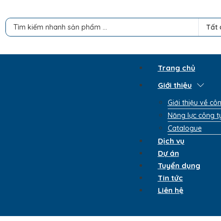
Search ...
Tất 
Trang chủ
Giới thiệu
Giới thiệu về cô
Năng lực công t
Catalogue
Dịch vụ
Dự án
Tuyển dụng
Tin tức
Liên hệ