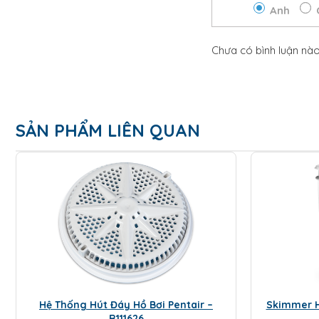
Anh
Chưa có bình luận nà
SẢN PHẨM LIÊN QUAN
Hệ Thống Hút Đáy Hồ Bơi Pentair –
Skimmer H
R111626