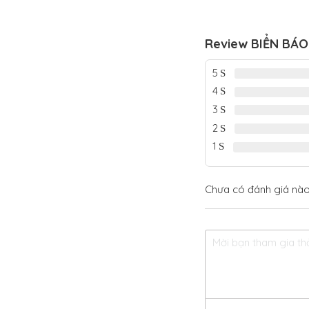
Review BIỂN BÁO
5
4
3
2
1
Chưa có đánh giá nào