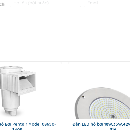
Chị
o
ồ Bơi Pentair Model 08650-
Đèn LED hồ bơi 18W,35W,42
3403
316