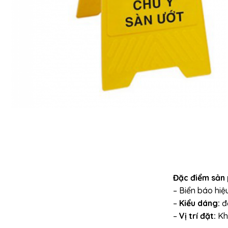
Đặc điểm sản 
– Biển báo hiệ
–
Kiểu dáng:
đẹ
–
Vị trí đặt:
Khá