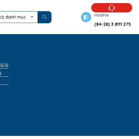
Hotline
cả danh mục
(84-28) 3 8111 275
ng ty
y