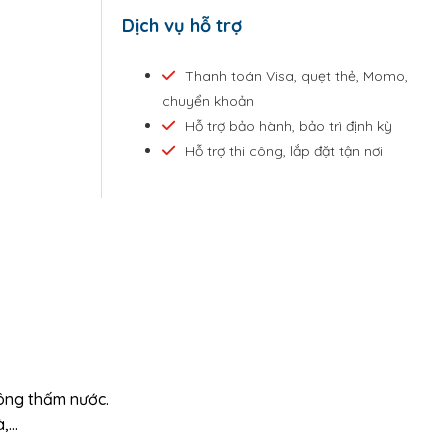
Dịch vụ hỗ trợ
Thanh toán Visa, quẹt thẻ, Momo,
chuyển khoản
Hỗ trợ bảo hành, bảo trì định kỳ
Hỗ trợ thi công, lắp đặt tận nơi
hông thấm nước.
à,…