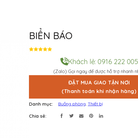
BIỂN BÁO
Đ
ư
Khách lẻ: 0916 222 005
ợ
c
(Zalo) Gọi ngay để được hỗ trợ nhanh n
x
ế
p
ĐẶT MUA GIAO TẬN NƠI
h
(Thanh toán khi nhận hàng)
ạ
n
g
Danh mục:
Buồng phòng
,
Thiết bị
0
5
s
Chia sẻ:
a
o