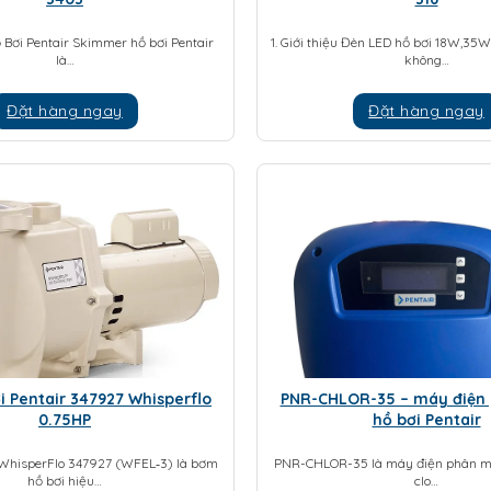
 Bơi Pentair Skimmer hồ bơi Pentair
1. Giới thiệu Đèn LED hồ bơi 18W,35
là…
không…
Đặt hàng ngay
Đặt hàng ngay
 Pentair 347927 Whisperflo
PNR-CHLOR-35 – máy điện
0.75HP
hồ bơi Pentair
 WhisperFlo 347927 (WFEL‑3) là bơm
PNR-CHLOR-35 là máy điện phân mu
hồ bơi hiệu…
clo…