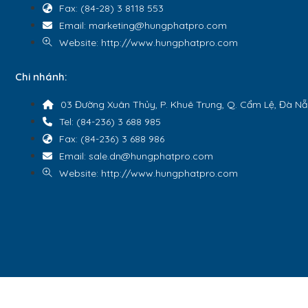
Fax: (84-28) 3 8118 553
Email: marketing@hungphatpro.com
Website: http://www.hungphatpro.com
Chi nhánh:
03 Đường Xuân Thủy, P. Khuê Trung, Q. Cẩm Lệ, Đà N
Tel: (84-236) 3 688 985
Fax: (84-236) 3 688 986
Email: sale.dn@hungphatpro.com
Website: http://www.hungphatpro.com