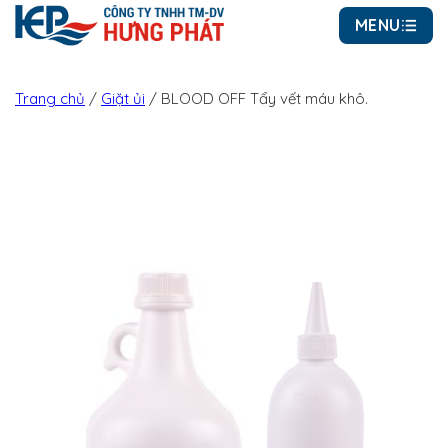
MENU
Trang chủ
/
Giặt ủi
/
BLOOD OFF Tẩy vết máu khô.