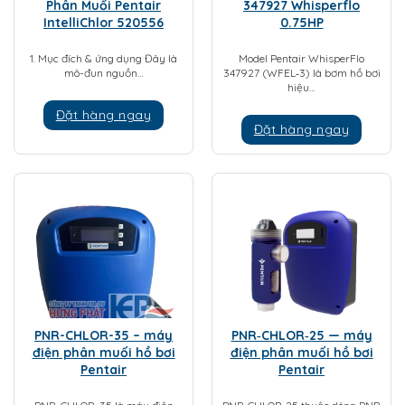
Phân Muối Pentair
347927 Whisperflo
IntelliChlor 520556
0.75HP
1. Mục đích & ứng dụng Đây là
Model Pentair WhisperFlo
mô-đun nguồn…
347927 (WFEL‑3) là bơm hồ bơi
hiệu…
Đặt hàng ngay
Đặt hàng ngay
PNR-CHLOR-35 – máy
PNR‑CHLOR‑25 — máy
điện phân muối hồ bơi
điện phân muối hồ bơi
Pentair
Pentair