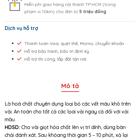
Miễn phí giao hàng nội thành TP.HCM (trong
phạm vi 10km) cho đơn từ
5 triệu đồng
Dịch vụ hỗ trợ
Thanh toán Visa, quẹt thẻ, Momo, chuyển khoản
Hỗ trợ bảo hành, bảo trì định kỳ
Hỗ trợ thi công, lắp đặt tận nơi
Mô tả
Là hoá chất chuyên dụng loại bỏ các vết máu khô trên
vải. An toàn cho tất cả các lọai vải ngay cả đối với vải
màu.
HDSD:
Cho vài giọt hóa chất lên vị trí dính, dùng bàn
chải đánh xát. Sau khỏang thời gian 5 – 10 phút, xả lại