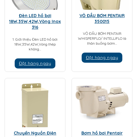
Đèn LED hồ bơi
VỎ ĐẦU BƠM PENTAIR
18W,35W,42W,Vòng Inox
350015
316
VỎ ĐẦU BƠM PENTAIR
WHISPERFLO/ INTELLIFLO là
1. Giới thiệu Đèn LED hồ bơi
thân buồng bơm…
18W,35W,42W,Vòng thép
không…
Đặt hàng ngay
Đặt hàng ngay
Chuyển Nguồn Điện
Bơm hồ bơi Pentair