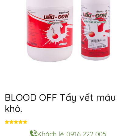
BLOOD OFF Tẩy vết máu
khô.
Đ
ư
Khách lẻ: 0916 222 005
ợ