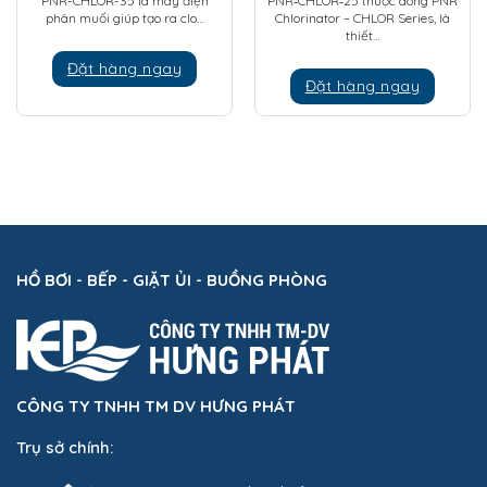
PNR-CHLOR-35 là máy điện
PNR‑CHLOR‑25 thuộc dòng PNR
phân muối giúp tạo ra clo…
Chlorinator – CHLOR Series, là
thiết…
Đặt hàng ngay
Đặt hàng ngay
HỒ BƠI - BẾP - GIẶT ỦI - BUỒNG PHÒNG
CÔNG TY TNHH TM DV HƯNG PHÁT
Trụ sở chính: