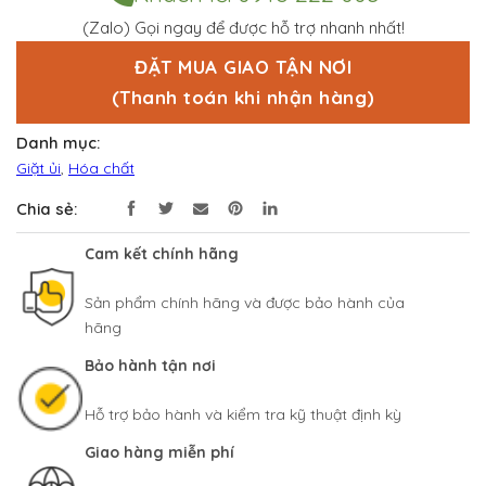
c
(Zalo) Gọi ngay để được hỗ trợ nhanh nhất!
x
ế
p
ĐẶT MUA GIAO TẬN NƠI
h
(Thanh toán khi nhận hàng)
ạ
n
g
Danh mục:
0
5
Giặt ủi
,
Hóa chất
s
a
Chia sẻ:
o
Cam kết chính hãng
Sản phẩm chính hãng và được bảo hành của
hãng
Bảo hành tận nơi
Hỗ trợ bảo hành và kiểm tra kỹ thuật định kỳ
Giao hàng miễn phí