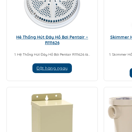
Hệ Thống Hút Đáy Hồ Bơi Pentair –
Skimmer H
R111626
1. Hệ Thống Hút Đáy Hồ Bơi Pentair R111626 là…
1. Skimmer Hồ
Đặt hàng ngay