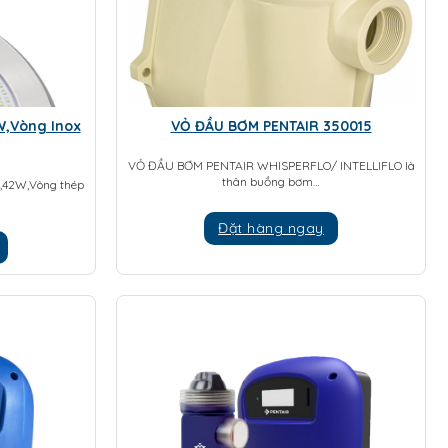
W,Vòng Inox
VỎ ĐẦU BƠM PENTAIR 350015
VỎ ĐẦU BƠM PENTAIR WHISPERFLO/ INTELLIFLO là
thân buồng bơm…
W,42W,Vòng thép
Đặt hàng ngay