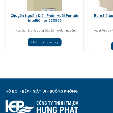
Chuyển Nguồn Điện Phân Muối Pentair
Bơm hồ bơi
IntelliChlor 520556
1. Mục đích & ứng dụng Đây là mô-đun nguồn…
Model Pentair
Đặt hàng ngay
HỒ BƠI - BẾP - GIẶT ỦI - BUỒNG PHÒNG