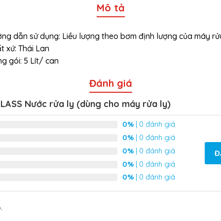
Mô tả
ng dẫn sử dụng: Liều lượng theo bơm định lượng của máy rửa
t xứ: Thái Lan
g gói: 5 Lít/ can
Đánh giá
ASS Nước rửa ly (dùng cho máy rửa ly)
0%
| 0 đánh giá
0%
| 0 đánh giá
0%
| 0 đánh giá
Đ
0%
| 0 đánh giá
0%
| 0 đánh giá
.