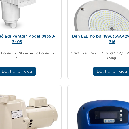
ồ Bơi Pentair Model 08650-
Đèn LED hồ bơi 18W,35W,42
3403
316
 Bơi Pentair Skimmer hồ bơi Pentair
1. Giới thiệu Đèn LED hồ bơi 18W,35
là…
không…
Đặt hàng ngay
Đặt hàng ngay