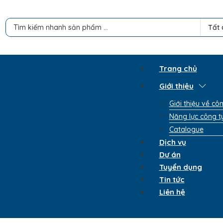
Search ...
Tất 
Trang chủ
Giới thiệu
Giới thiệu về cô
Năng lực công t
Catalogue
Dịch vụ
Dự án
Tuyển dụng
Tin tức
Liên hệ