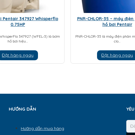
 Pentair 347927 Whisperflo
PNR-CHLOR-35 – máy điện
0.75HP
hồ bơi Pentair
 WhisperFlo 347927 (WFEL‑3) là bơm
PNR-CHLOR-35 là máy điện phân mu
hồ bơi hiệu…
clo…
Đặt hàng ngay
Đặt hàng ngay
HƯỚNG DẪN
YÊU
Hướng dẫn mua hàng