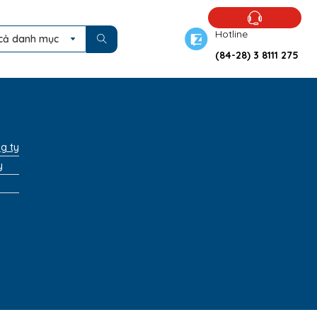
Hotline
cả danh mục
(84-28) 3 8111 275
ng ty
y