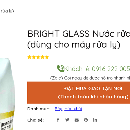
rửa ly)
BRIGHT GLASS Nước rửa
(dùng cho máy rửa ly)
Đ
ư
Khách lẻ: 0916 222 005
ợ
c
(Zalo) Gọi ngay để được hỗ trợ nhanh n
x
ế
p
ĐẶT MUA GIAO TẬN NƠI
h
(Thanh toán khi nhận hàng)
ạ
n
g
Danh mục:
Bếp
,
Hóa chất
0
5
s
Chia sẻ:
a
o