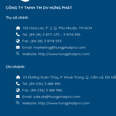
CÔNG TY TNHH TM DV HƯNG PHÁT
Trụ sở chính:
155 Hoa Lan, P. 2, Q. Phú Nhuận, TP.HCM
Tel: (84-28) 3 8111 275 – 3 8116 996
Fax: (84-28) 3 8118 553
Email: marketing@hungphatpro.com
Website: http://www.hungphatpro.com
Chi nhánh:
03 Đường Xuân Thủy, P. Khuê Trung, Q. Cẩm Lệ, Đà N
Tel: (84-236) 3 688 985
Fax: (84-236) 3 688 986
Email: sale.dn@hungphatpro.com
Website: http://www.hungphatpro.com