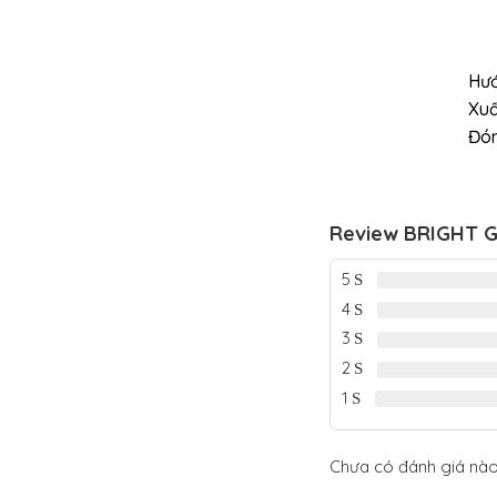
Hướ
Xuấ
Đón
Review BRIGHT GL
5
4
3
2
1
Chưa có đánh giá nào