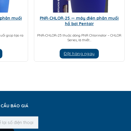
 phân muối
PNR‑CHLOR‑25 — máy điện phân muối
hồ bơi Pentair
ối giúp tạo ra
PNR‑CHLOR‑25 thuộc dòng PNR Chlorinator – CHLOR
Series, là thiết…
Đặt hàng ngay
 CẦU BÁO GIÁ