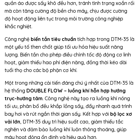
quần áo được sấy khô đều hơn, tránh tình trạng xoắn rối
mà còn tăng cường độ bền cho máy, chịu được cường
độ hoạt động liên tục trong môi trường công nghiệp
khắc nghiệt.
Công nghệ
biến tần tiêu chuẩn
tích hợp trong DTM-35 là
một yếu tố then chốt giúp tối ưu hóa hiệu suất năng
lượng. Biến tần cho phép điều chỉnh tốc độ động cơ linh
hoạt, giảm thiểu hao phí điện năng, đồng thời kéo dài
tuổi thọ cho các bộ phận cơ khí.
Một trong những cải tiến đáng chú ý nhất của DTM-35 là
hệ thống
DOUBLE FLOW – luồng khí hỗn hợp hướng
trục-hướng tâm
. Công nghệ này tạo ra luồng khí nóng
tối ưu, phân bổ đều khắp lồng sấy, đẩy nhanh quá trình
bay hơi và rút ngắn thời gian sấy. Kết hợp với
bộ lọc xơ
vải lớn
, DTM-35 duy trì hiệu suất cao, giảm thiểu tắc
nghẽn và đảm bảo luồng khí luôn thông thoáng, giúp
máy hoạt động ổn định và hiệu quả hơn.