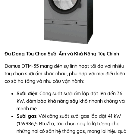
Đa Dạng Tùy Chọn Sưởi Ấm và Khả Năng Tùy Chỉnh
Domus DTM-35 mang đến sự linh hoạt tối đa với nhiều
tùy chọn sưởi ấm khác nhau, phù hợp với mọi điều kiện
cơ sở hạ tầng và nhu cầu vận hành:
Sưởi điện
: Công suất sưởi ấm lắp đặt lên đến 36
kW, đảm bảo khả năng sấy khô nhanh chóng và
mạnh mẽ.
Sưởi gas
: Với công suất sưởi gas lắp đặt 41 kW
(139986,5 Btu/h), tùy chọn này là lý tưởng cho
những nơi có sẵn hệ thống gas, mang lại hiệu quả