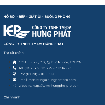
HỒ BƠI - BẾP - GIẶT ỦI - BUỒNG PHÒNG
CÔNG TY TNHH TM DV HƯNG PHÁT
Trụ sở chính:
155 Hoa Lan, P. 2, Q. Phú Nhuận, TP.HCM
Tel: (84-28) 3 8111 275 – 3 8116 996
Fax: (84-28) 3 8118 553
Email: marketing@hungphatpro.com
Website: http://www.hungphatpro.com
Chi nhánh: