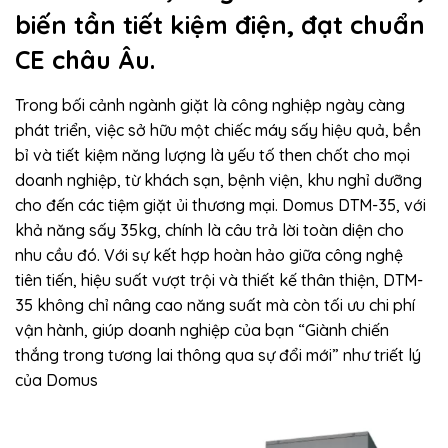
biến tần tiết kiệm điện, đạt chuẩn
CE châu Âu.
Trong bối cảnh ngành giặt là công nghiệp ngày càng
phát triển, việc sở hữu một chiếc máy sấy hiệu quả, bền
bỉ và tiết kiệm năng lượng là yếu tố then chốt cho mọi
doanh nghiệp, từ khách sạn, bệnh viện, khu nghỉ dưỡng
cho đến các tiệm giặt ủi thương mại. Domus DTM-35, với
khả năng sấy 35kg, chính là câu trả lời toàn diện cho
nhu cầu đó. Với sự kết hợp hoàn hảo giữa công nghệ
tiên tiến, hiệu suất vượt trội và thiết kế thân thiện, DTM-
35 không chỉ nâng cao năng suất mà còn tối ưu chi phí
vận hành, giúp doanh nghiệp của bạn “Giành chiến
thắng trong tương lai thông qua sự đổi mới” như triết lý
của Domus