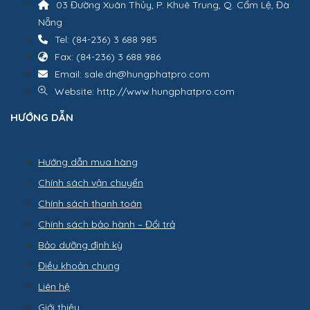
03 Đường Xuân Thủy, P. Khuê Trung, Q. Cẩm Lệ, Đà
Nẵng
Tel: (84-236) 3 688 985
Fax: (84-236) 3 688 986
Email: sale.dn@hungphatpro.com
Website: http://www.hungphatpro.com
HƯỚNG DẪN
Hướng dẫn mua hàng
Chính sách vận chuyển
Chính sách thanh toán
Chính sách bảo hành – Đổi trả
Bảo dưỡng định kỳ
Điều khoản chung
Liên hệ
Giới thiệu