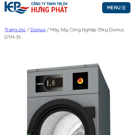
MENU
Trang chủ
/
Domus
/
Máy Sấy Công Nghiệp 35kg Domus
DTM-35