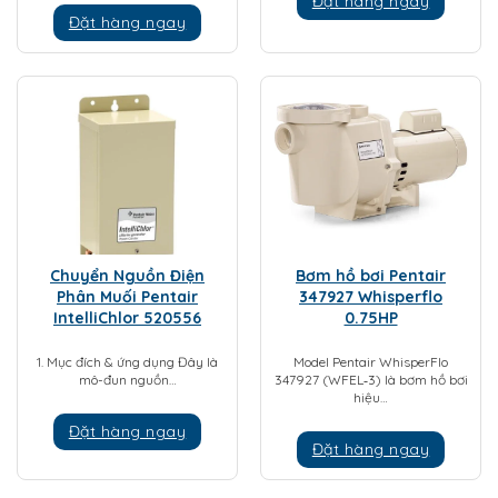
Đặt hàng ngay
Đặt hàng ngay
Chuyển Nguồn Điện
Bơm hồ bơi Pentair
Phân Muối Pentair
347927 Whisperflo
IntelliChlor 520556
0.75HP
1. Mục đích & ứng dụng Đây là
Model Pentair WhisperFlo
mô-đun nguồn…
347927 (WFEL‑3) là bơm hồ bơi
hiệu…
Đặt hàng ngay
Đặt hàng ngay