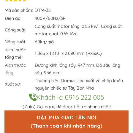
Đ
ư
Mã sản phẩm:
DTM-35
ợ
c
Điện áp:
400V/60Hz/3P
x
Công suất motor lồng: 0.55 kW . Công suất
ế
Công suất:
p
motor quạt: 0.55 kW.
h
ạ
Năng suất:
60kg/giờ
n
g
Kích thước
1.065 x 1.310 x 2.080 mm (RxSxC)
0
tổng thể:
5
s
Kích thước
Đường kính lồng sấy: 947 mm. Độ sâu lồng
a
o
lồng:
sấy: 936 mm
Thương hiệu Domus, sản xuất và nhập khẩu
Xuất xứ:
nguyên chiếc từ Tây Ban Nha
Khách lẻ: 0916 222 005
(Zalo) Gọi ngay để được hỗ trợ nhanh nhất!
ĐẶT MUA GIAO TẬN NƠI
(Thanh toán khi nhận hàng)