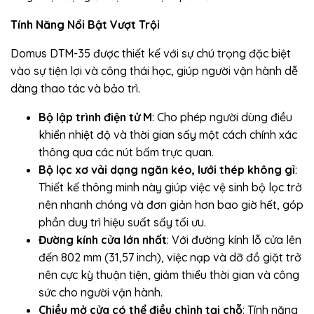
Tính Năng Nổi Bật Vượt Trội
Domus DTM-35 được thiết kế với sự chú trọng đặc biệt
vào sự tiện lợi và công thái học, giúp người vận hành dễ
dàng thao tác và bảo trì.
Bộ lập trình điện tử M
: Cho phép người dùng điều
khiển nhiệt độ và thời gian sấy một cách chính xác
thông qua các nút bấm trực quan.
Bộ lọc xơ vải dạng ngăn kéo, lưới thép không gỉ
:
Thiết kế thông minh này giúp việc vệ sinh bộ lọc trở
nên nhanh chóng và đơn giản hơn bao giờ hết, góp
phần duy trì hiệu suất sấy tối ưu.
Đường kính cửa lớn nhất
: Với đường kính lỗ cửa lên
đến 802 mm (31,57 inch), việc nạp và dỡ đồ giặt trở
nên cực kỳ thuận tiện, giảm thiểu thời gian và công
sức cho người vận hành.
Chiều mở cửa có thể điều chỉnh tại chỗ
: Tính năng