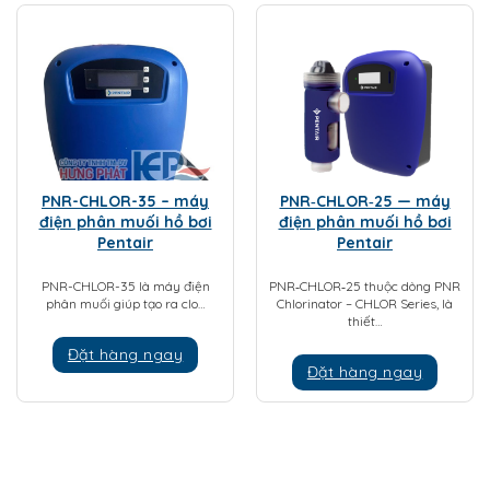
PNR-CHLOR-35 – máy
PNR‑CHLOR‑25 — máy
điện phân muối hồ bơi
điện phân muối hồ bơi
Pentair
Pentair
PNR-CHLOR-35 là máy điện
PNR‑CHLOR‑25 thuộc dòng PNR
phân muối giúp tạo ra clo…
Chlorinator – CHLOR Series, là
thiết…
Đặt hàng ngay
Đặt hàng ngay