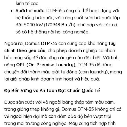
kinh tế cao.
Sưởi hơi nước
: DTM-35 cũng có thể hoạt động với
hệ thống hơi nước, với công suất sưởi hơi nước lắp
đặt 50,10 kW (170948 Btu/h), phù hợp với các cơ
sở có hệ thống nồi hơi công nghiệp.
Ngoài ra, Domus DTM-35 còn cung cấp khả năng
tùy
chỉnh theo yêu cầu
, cho phép doanh nghiệp cá nhân
hóa máy sấy để đáp ứng các yêu cầu đặc biệt. Với tính
năng
OPL (On-Premise Laundry)
, DTM-35 dễ dàng
chuyển đổi thành máy giặt tự động (coin laundry), mang
lại giải pháp kinh doanh linh hoạt và hiệu quả.
Độ Bền Vững và An Toàn Đạt Chuẩn Quốc Tế
Được sản xuất với vỏ ngoài bằng thép tấm màu xám,
trông giống thép không gỉ, Domus DTM-35 không chỉ có
vẻ ngoài hiện đại mà còn đảm bảo độ bền vượt trội
trong môi trường công nghiệp. Máy cũng tích hợp tính