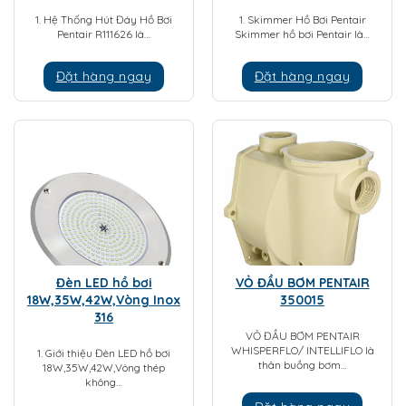
1. Hệ Thống Hút Đáy Hồ Bơi
1. Skimmer Hồ Bơi Pentair
Pentair R111626 là…
Skimmer hồ bơi Pentair là…
Đặt hàng ngay
Đặt hàng ngay
Đèn LED hồ bơi
VỎ ĐẦU BƠM PENTAIR
18W,35W,42W,Vòng Inox
350015
316
VỎ ĐẦU BƠM PENTAIR
WHISPERFLO/ INTELLIFLO là
1. Giới thiệu Đèn LED hồ bơi
thân buồng bơm…
18W,35W,42W,Vòng thép
không…