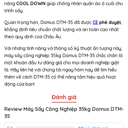
năng
COOL DOWN
giúp chống nhăn quần áo ở cuối chu
trình sấy.
Quan trọng hơn, Domus DTM-35 đã được
CE
phê duyệt
,
khẳng định tiêu chuẩn chất lượng và an toàn cao nhất
theo quy định của Châu Âu.
Với những tính năng và thông số kỹ thuật ấn tượng này,
máy sấy công nghiệp 35kg Domus DTM-35 chắc chắn là
một khoản đầu tư đáng giá cho mọi doanh nghiệp giặt
là. Hãy liên hệ với chúng tôi ngay hôm nay để tìm hiểu
thêm về cách DTM-35 có thể nâng tầm hiệu quả hoạt
động của bạn!
Đánh giá
Review Máy Sấy Công Nghiệp 35kg Domus DTM-
35